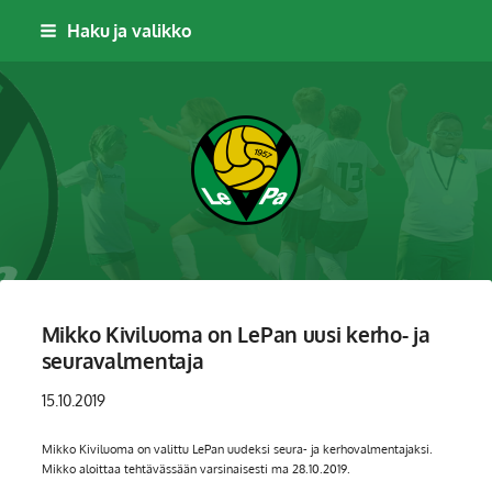
Siirry
Haku ja valikko
sivun
sisältöön
Leppävaaran Pallo
Mikko Kiviluoma on LePan uusi kerho- ja
seuravalmentaja
15.10.2019
Mikko Kiviluoma on valittu LePan uudeksi seura- ja kerhovalmentajaksi.
Mikko aloittaa tehtävässään varsinaisesti ma 28.10.2019.