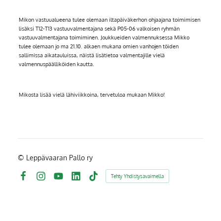
Mikon vastuualueena tulee olemaan iltapäiväkerhon ohjaajana toimimisen
lisäksi T12-T13 vastuuvalmentajana sekä P05-06 valkoisen ryhmän
vastuuvalmentajana toimiminen. Joukkueiden valmennuksessa Mikko
tulee olemaan jo ma 21.10. alkaen mukana omien vanhojen töiden
sallimissa aikatauluissa, näistä lisätietoa valmentajille vielä
valmennuspäälliköiden kautta.
Mikosta lisää vielä lähiviikkoina, tervetuloa mukaan Mikko!
©
Leppävaaran Pallo ry
Tehty Yhdistysavaimella
Facebook
Instagram
YouTube
LinkedIn
TikTok