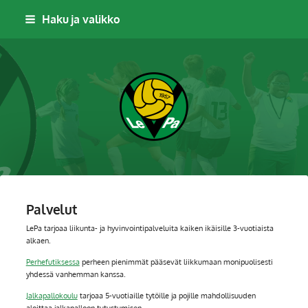
Siirry
Haku ja valikko
sivun
sisältöön
Leppävaaran Pallo
Palvelut
LePa tarjoaa liikunta- ja hyvinvointipalveluita kaiken ikäisille 3-vuotiaista
alkaen.
Perhefutiksessa
perheen pienimmät pääsevät liikkumaan monipuolisesti
yhdessä vanhemman kanssa.
Jalkapallokoulu
tarjoaa 5-vuotiaille tytöille ja pojille mahdollisuuden
aloittaa jalkapalloon tutustumisen.