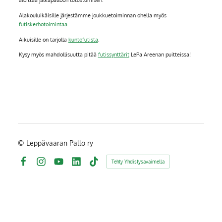
Alakouluikäisille järjestämme joukkuetoiminnan ohella myös
futiskerhotoimintaa
.
Aikuisille on tarjolla
kuntofutista
.
Kysy myös mahdollisuutta pitää
futissynttärit
LePa Areenan puitteissa!
©
Leppävaaran Pallo ry
Tehty Yhdistysavaimella
Facebook
Instagram
YouTube
LinkedIn
TikTok