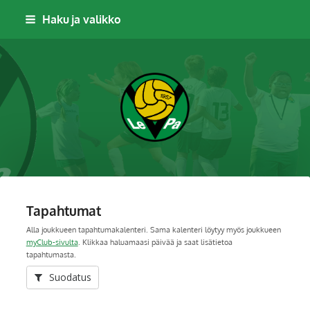
Siirry
Haku ja valikko
sivun
sisältöön
Leppävaaran Pallo
Tapahtumat
Alla joukkueen tapahtumakalenteri. Sama kalenteri löytyy myös joukkueen
myClub-sivulta
. Klikkaa haluamaasi päivää ja saat lisätietoa
tapahtumasta.