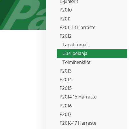
B-juniorit
P2010
P2011
P2011-13 Harraste
P2012
Tapahtumat
Uusi pelaaja
Toimihenkilöt
P2013
P2014
P2015
P2014-15 Harraste
P2016
P2017
P2016-17 Harraste