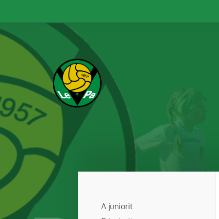
Siirry
sivun
sisältöön
Leppävaaran Pallo
A-juniorit