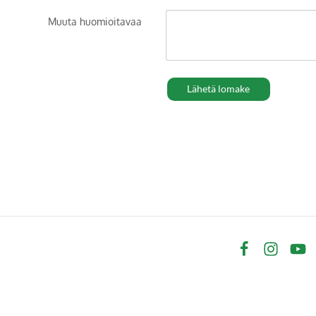
Muuta huomioitavaa
Lähetä lomake
Facebook
Instagram
YouT