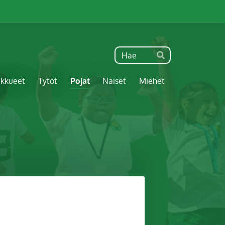
Haku
Hae
ukkueet
Tytöt
Pojat
Naiset
Miehet