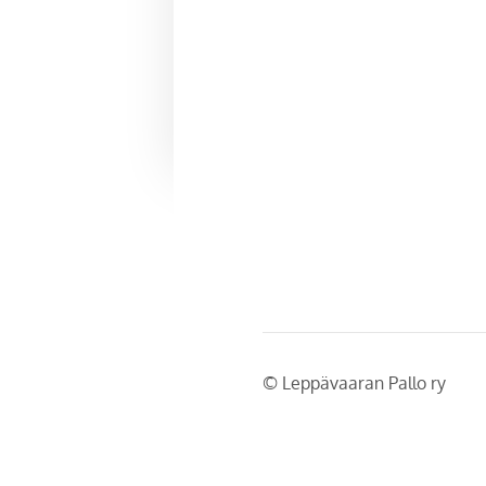
©
Leppävaaran Pallo ry