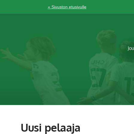
« Sivuston etusivulle
Jo
Uusi pelaaja