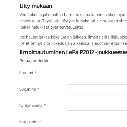
Liity mukaan
Voit kokeilla jalkapalloa harrastuksena kahden viikon aja
velvoitteita. Täytä alta löytyvä lomake tai ole suoraan yh
Kaikki halukkaat ovat tervetulleita!
Jos haluat jatkaa kokeiluajan jälkeen, ilmoita siitä ikäluok
jos et tehnyt sitä kokeiluajan alkaessa. Tiedot siirretään se
Ilmoittautuminen LePa P2012 -joukkueese
Pelaajan tiedot
Etunimi
*
Sukunimi
*
Syntymäaika
*
Katuosoite
*