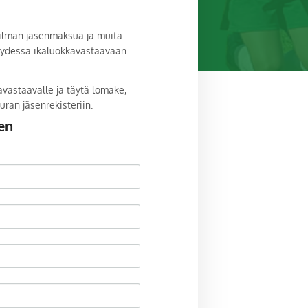
n ilman jäsenmaksua ja muita
teydessä ikäluokkavastaavaan.
kavastaavalle ja täytä lomake,
uran jäsenrekisteriin.
en