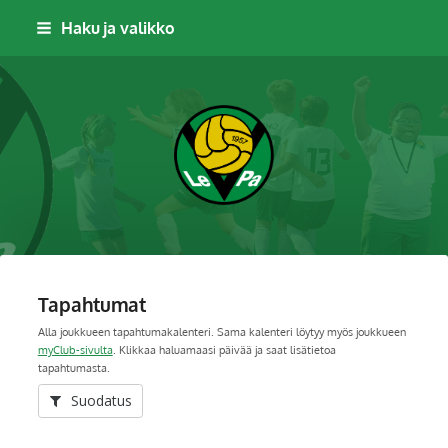
Siirry
Haku ja valikko
sivun
sisältöön
Leppävaaran Pallo
Tapahtumat
Alla joukkueen tapahtumakalenteri. Sama kalenteri löytyy myös joukkueen
myClub-sivulta
. Klikkaa haluamaasi päivää ja saat lisätietoa
tapahtumasta.