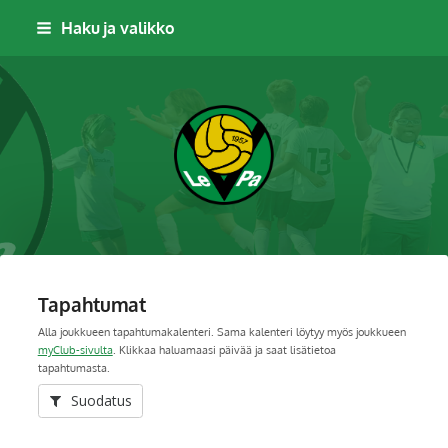
Siirry
Haku ja valikko
sivun
sisältöön
Leppävaaran Pallo
Tapahtumat
Alla joukkueen tapahtumakalenteri. Sama kalenteri löytyy myös joukkueen
myClub-sivulta
. Klikkaa haluamaasi päivää ja saat lisätietoa
tapahtumasta.