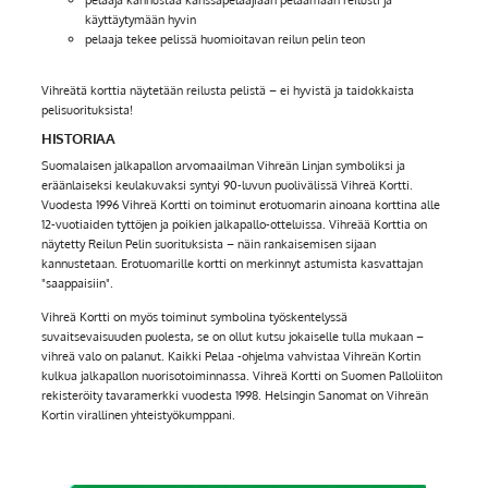
käyttäytymään hyvin
pelaaja tekee pelissä huomioitavan reilun pelin teon
Vihreätä korttia näytetään reilusta pelistä – ei hyvistä ja taidokkaista
pelisuorituksista!
HISTORIAA
Suomalaisen jalkapallon arvomaailman Vihreän Linjan symboliksi ja
eräänlaiseksi keulakuvaksi syntyi 90-luvun puolivälissä Vihreä Kortti.
Vuodesta 1996 Vihreä Kortti on toiminut erotuomarin ainoana korttina alle
12-vuotiaiden tyttöjen ja poikien jalkapallo-otteluissa. Vihreää Korttia on
näytetty Reilun Pelin suorituksista – näin rankaisemisen sijaan
kannustetaan. Erotuomarille kortti on merkinnyt astumista kasvattajan
"saappaisiin".
Vihreä Kortti on myös toiminut symbolina työskentelyssä
suvaitsevaisuuden puolesta, se on ollut kutsu jokaiselle tulla mukaan –
vihreä valo on palanut. Kaikki Pelaa -ohjelma vahvistaa Vihreän Kortin
kulkua jalkapallon nuorisotoiminnassa. Vihreä Kortti on Suomen Palloliiton
rekisteröity tavaramerkki vuodesta 1998. Helsingin Sanomat on Vihreän
Kortin virallinen yhteistyökumppani.