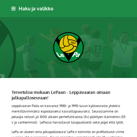
Siirry
Haku ja valikko
sivun
sisältöön
Leppävaaran Pallo
Tervetuloa mukaan LePaan - Leppävaaran omaan
jalkapalloseuraan!
Leppävaaran Pallo on kasvanut 1980- ja 1990-luvun kyläseurasta yhdeksi
merkittävimmäksi espoolaiseksi kasvattajaseuraksi. Seurassamme on
pelaajia reilusti yli 1000 alkaen perhefutiksesta (3v) päättyen ikämiehiin (35
v ja vanhemmat). LePassa harrastavat tasapuolisesti sekä pojat että tytöt.
LePa on alueen oma jalkapalloseura! LePa:n toiminta on profiloitunut viime