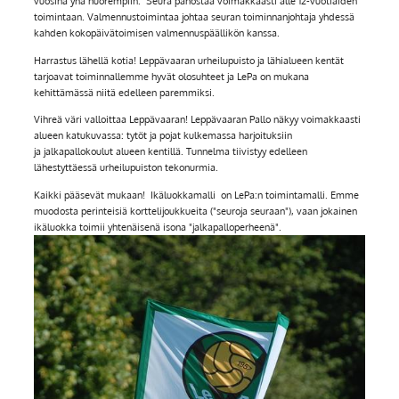
vuosina yhä nuorempiin. Seura panostaa voimakkaasti alle 12-vuotiaiden
toimintaan. Valmennustoimintaa johtaa seuran toiminnanjohtaja yhdessä
kahden kokopäivätoimisen valmennuspäällikön kanssa.
Harrastus lähellä kotia! Leppävaaran urheilupuisto ja lähialueen kentät
tarjoavat toiminnallemme hyvät olosuhteet ja LePa on mukana
kehittämässä niitä edelleen paremmiksi.
Vihreä väri valloittaa Leppävaaran! Leppävaaran Pallo näkyy voimakkaasti
alueen katukuvassa: tytöt ja pojat kulkemassa harjoituksiin
ja jalkapallokoulut alueen kentillä. Tunnelma tiivistyy edelleen
lähestyttäessä urheilupuiston tekonurmia.
Kaikki pääsevät mukaan! Ikäluokkamalli on LePa:n toimintamalli. Emme
muodosta perinteisiä korttelijoukkueita ("seuroja seuraan"), vaan jokainen
ikäluokka toimii yhtenäisenä isona "jalkapalloperheenä".