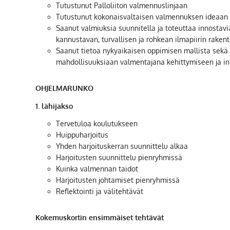
Tutustunut Palloliiton valmennuslinjaan
Tutustunut kokonaisvaltaisen valmennuksen ideaan
Saanut valmiuksia suunnitella ja toteuttaa innostavia
kannustavan, turvallisen ja rohkean ilmapiirin rake
Saanut tietoa nykyaikaisen oppimisen mallista sekä
mahdollisuuksiaan valmentajana kehittymiseen ja in
OHJELMARUNKO
1. lähijakso
Tervetuloa koulutukseen
Huippuharjoitus
Yhden harjoituskerran suunnittelu alkaa
Harjoitusten suunnittelu pienryhmissä
Kuinka valmennan taidot
Harjoitusten johtamiset pienryhmissä
Reflektointi ja välitehtävät
Kokemuskortin ensimmäiset tehtävät