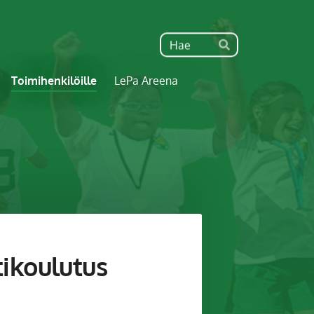
Haku
Hae
Toimihenkilöille
LePa Areena
tikoulutus