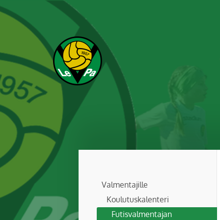
Siirry
sivun
sisältöön
Leppävaaran Pallo
Valmentajille
Koulutuskalenteri
Futisvalmentajan