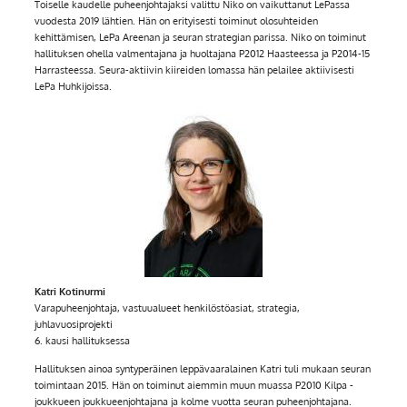
Toiselle kaudelle puheenjohtajaksi valittu Niko on vaikuttanut LePassa
vuodesta 2019 lähtien. Hän on erityisesti toiminut olosuhteiden
kehittämisen, LePa Areenan ja seuran strategian parissa. Niko on toiminut
hallituksen ohella valmentajana ja huoltajana P2012 Haasteessa ja P2014-15
Harrasteessa. Seura-aktiivin kiireiden lomassa hän pelailee aktiivisesti
LePa Huhkijoissa.
Katri Kotinurmi
Varapuheenjohtaja, vastuualueet henkilöstöasiat, strategia,
juhlavuosiprojekti
6. kausi hallituksessa
Hallituksen ainoa syntyperäinen leppävaaralainen Katri tuli mukaan seuran
toimintaan 2015. Hän on toiminut aiemmin muun muassa P2010 Kilpa -
joukkueen joukkueenjohtajana ja kolme vuotta seuran puheenjohtajana.