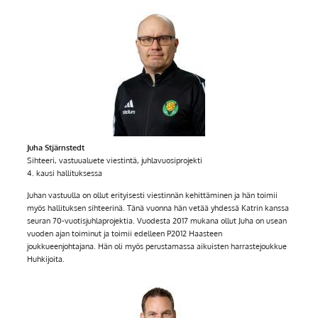
Juha Stjärnstedt
Sihteeri, vastuualuete viestintä, juhlavuosiprojekti
4. kausi hallituksessa
Juhan vastuulla on ollut erityisesti viestinnän kehittäminen ja hän toimii
myös hallituksen sihteerinä. Tänä vuonna hän vetää yhdessä Katrin kanssa
seuran 70-vuotisjuhlaprojektia. Vuodesta 2017 mukana ollut Juha on usean
vuoden ajan toiminut ja toimii edelleen P2012 Haasteen
joukkueenjohtajana. Hän oli myös perustamassa aikuisten harrastejoukkue
Huhkijoita.