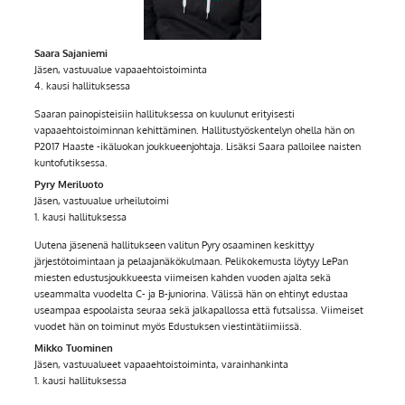
Saara Sajaniemi
Jäsen, vastuualue vapaaehtoistoiminta
4. kausi hallituksessa
Saaran painopisteisiin hallituksessa on kuulunut erityisesti
vapaaehtoistoiminnan kehittäminen. Hallitustyöskentelyn ohella hän on
P2017 Haaste -ikäluokan joukkueenjohtaja. Lisäksi Saara palloilee naisten
kuntofutiksessa.
Pyry Meriluoto
Jäsen, vastuualue urheilutoimi
1. kausi hallituksessa
Uutena jäsenenä hallitukseen valitun Pyry osaaminen keskittyy
järjestötoimintaan ja pelaajanäkökulmaan. Pelikokemusta löytyy LePan
miesten edustusjoukkueesta viimeisen kahden vuoden ajalta sekä
useammalta vuodelta C- ja B-juniorina. Välissä hän on ehtinyt edustaa
useampaa espoolaista seuraa sekä jalkapallossa että futsalissa. Viimeiset
vuodet hän on toiminut myös Edustuksen viestintätiimiissä.
Mikko Tuominen
Jäsen, vastuualueet vapaaehtoistoiminta, varainhankinta
1. kausi hallituksessa