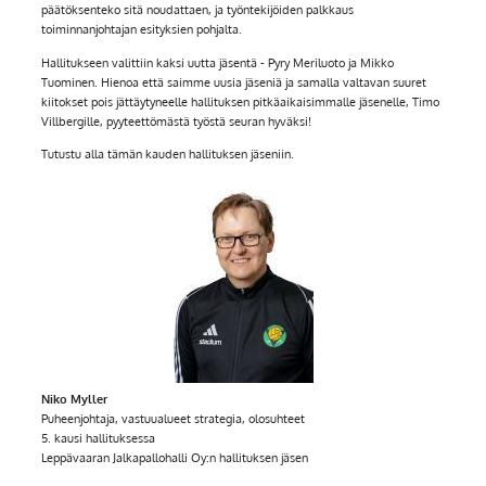
päätöksenteko sitä noudattaen, ja työntekijöiden palkkaus
toiminnanjohtajan esityksien pohjalta.
Hallitukseen valittiin kaksi uutta jäsentä - Pyry Meriluoto ja Mikko
Tuominen. Hienoa että saimme uusia jäseniä ja samalla valtavan suuret
kiitokset pois jättäytyneelle hallituksen pitkäaikaisimmalle jäsenelle, Timo
Villbergille, pyyteettömästä työstä seuran hyväksi!
Tutustu alla tämän kauden hallituksen jäseniin.
Niko Myller
Puheenjohtaja, vastuualueet strategia, olosuhteet
5. kausi hallituksessa
Leppävaaran Jalkapallohalli Oy:n hallituksen jäsen