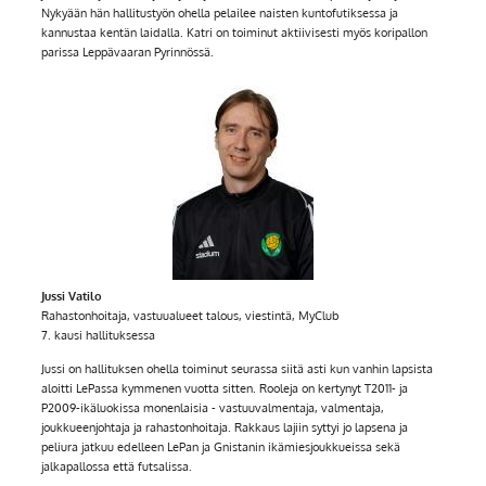
Nykyään hän hallitustyön ohella pelailee naisten kuntofutiksessa ja
kannustaa kentän laidalla. Katri on toiminut aktiivisesti myös koripallon
parissa Leppävaaran Pyrinnössä.
Jussi Vatilo
Rahastonhoitaja, vastuualueet talous, viestintä, MyClub
7. kausi hallituksessa
Jussi on hallituksen ohella toiminut seurassa siitä asti kun vanhin lapsista
aloitti LePassa kymmenen vuotta sitten. Rooleja on kertynyt T2011- ja
P2009-ikäluokissa monenlaisia - vastuuvalmentaja, valmentaja,
joukkueenjohtaja ja rahastonhoitaja. Rakkaus lajiin syttyi jo lapsena ja
peliura jatkuu edelleen LePan ja Gnistanin ikämiesjoukkueissa sekä
jalkapallossa että futsalissa.