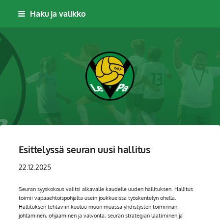
Siirry
Haku ja valikko
sivun
sisältöön
Leppävaaran Pallo
Esittelyssä seuran uusi hallitus
22.12.2025
Seuran syyskokous valitsi alkavalle kaudelle uuden hallituksen. Hallitus
toimii vapaaehtoispohjalta usein joukkueissa työskentelyn ohella.
Hallituksen tehtäviin kuuluu muun muassa yhdistysten toiminnan
johtaminen, ohjaaminen ja valvonta, seuran strategian laatiminen ja