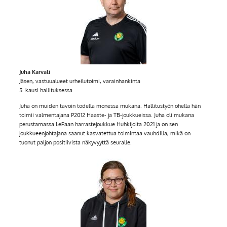
Juha Karvali
Jäsen, vastuualueet urheilutoimi, varainhankinta
5. kausi hallituksessa
Juha on muiden tavoin todella monessa mukana. Hallitustyön ohella hän
toimii valmentajana P2012 Haaste- ja TB-joukkueissa. Juha oli mukana
perustamassa LePaan harrastejoukkue Huhkijoita 2021 ja on sen
joukkueenjohtajana saanut kasvatettua toimintaa vauhdilla, mikä on
tuonut paljon positiivista näkyvyyttä seuralle.