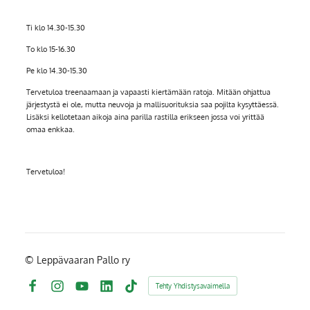
Ti klo 14.30-15.30
To klo 15-16.30
Pe klo 14.30-15.30
Tervetuloa treenaamaan ja vapaasti kiertämään ratoja. Mitään ohjattua
järjestystä ei ole, mutta neuvoja ja mallisuorituksia saa pojilta kysyttäessä.
Lisäksi kellotetaan aikoja aina parilla rastilla erikseen jossa voi yrittää
omaa enkkaa.
Tervetuloa!
©
Leppävaaran Pallo ry
Tehty Yhdistysavaimella
Facebook
Instagram
YouTube
LinkedIn
TikTok