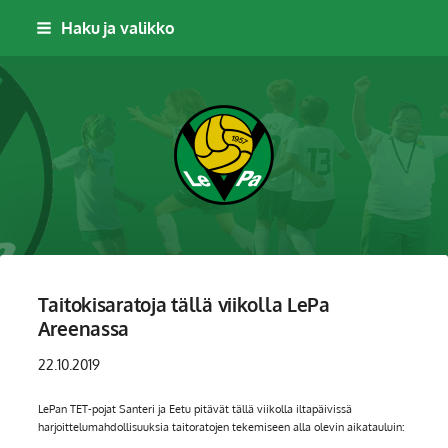
Siirry
Haku ja valikko
sivun
sisältöön
Leppävaaran Pallo
Taitokisaratoja tällä viikolla LePa
Areenassa
22.10.2019
LePan TET-pojat Santeri ja Eetu pitävät tällä viikolla iltapäivissä
harjoittelumahdollisuuksia taitoratojen tekemiseen alla olevin aikatauluin: