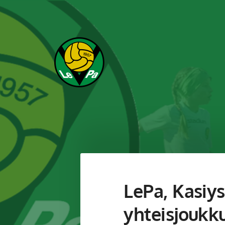
Siirry
sivun
sisältöön
Leppävaaran Pallo
LePa, Kasiys
yhteisjoukk