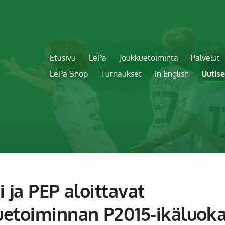
Etusivu
LePa
Joukkuetoiminta
Palvelut
LePa Shop
Turnaukset
In English
Uutise
i ja PEP aloittavat
uetoiminnan P2015-ikäluok