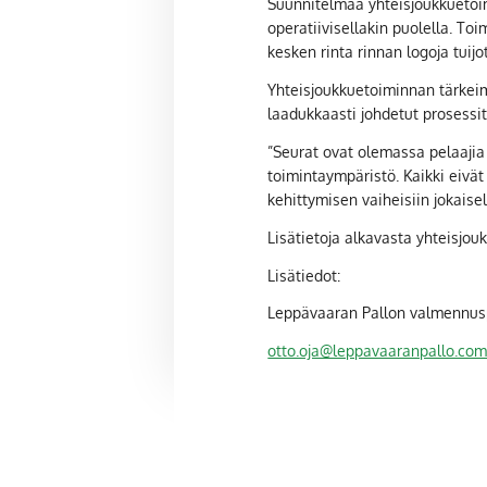
Suunnitelmaa yhteisjoukkuetoim
operatiivisellakin puolella. To
kesken rinta rinnan logoja tuijo
Yhteisjoukkuetoiminnan tärkeim
laadukkaasti johdetut prosessit
”Seurat ovat olemassa pelaaji
toimintaympäristö. Kaikki eivät
kehittymisen vaiheisiin jokaise
Lisätietoja alkavasta yhteisjo
Lisätiedot:
Leppävaaran Pallon valmennusp
otto.oja@leppavaaranpallo.co