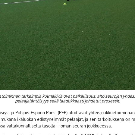
toiminnan tärkeimpiä kulmakiviä ovat paikallisuus, aito seurojen yhde
pelaajalähtöisyys sekä laadukkaasti johdetut prosessit.
siysi ja Pohjois-Espoon Ponsi (PEP) aloittavat yhteisjoukkuetoiminnan 
mukana ikäluokan edistyneimmät pelaajat, ja sen tarkoituksena on ma
sa valtakunnallisella tasolla – oman seuran joukkueessa.