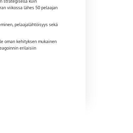
 strategisella kuin
rran viikossa lähes 50 pelaajan
eminen, pelaajalähtöisyys sekä
elle oman kehityksen mukainen
eagoinnin erilaisiin