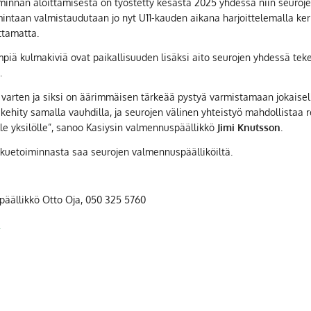
innan aloittamisesta on työstetty kesästä 2025 yhdessä niin seurojen
imintaan valmistaudutaan jo nyt U11-kauden aikana harjoittelemalla ke
ttamatta.
piä kulmakiviä ovat paikallisuuden lisäksi aito seurojen yhdessä tek
.
a varten ja siksi on äärimmäisen tärkeää pystyä varmistamaan jokais
 kehity samalla vauhdilla, ja seurojen välinen yhteistyö mahdollistaa r
lle yksilölle”, sanoo Kasiysin valmennuspäällikkö
Jimi Knutsson
.
ukkuetoiminnasta saa seurojen valmennuspäälliköiltä.
äällikkö Otto Oja, 050 325 5760
m