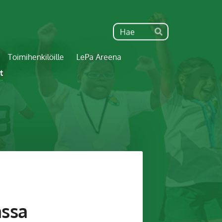
Haku
Hae
Toimihenkilöille
LePa Areena
t
assa