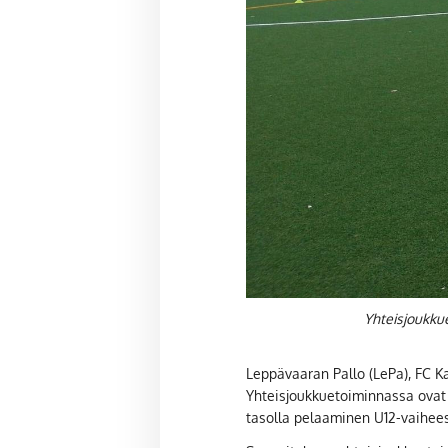
Yhteisjoukkue
Leppävaaran Pallo (LePa), FC Ka
Yhteisjoukkuetoiminnassa ovat 
tasolla pelaaminen U12-vaihees